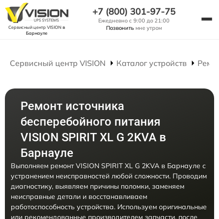
+7 (800) 301-97-75
Ежедневно с 9:00 до 21:00
Сервисный центр VISION
в
Позвонить
мне утром
Барнауле
Сервисный центр VISION
Каталог устройств
Ремо
Ремонт источника
бесперебойного питания
VISION SPIRIT XL G 2KVA в
Барнауле
Выполняем ремонт VISION SPIRIT XL G 2KVA в Барнауле с
устранением неисправностей любой сложности. Проводим
диагностику, выявляем причины поломки, заменяем
неисправные детали и восстанавливаем
работоспособность устройства. Используем оригинальные
или рекомендованные производителем запчасти, после