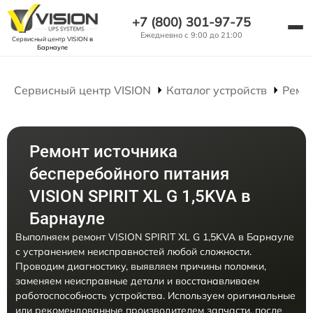
+7 (800) 301-97-75
Ежедневно с 9:00 до 21:00
Сервисный центр VISION
в
Барнауле
Сервисный центр VISION
Каталог устройств
Ремо
Ремонт источника
бесперебойного питания
VISION SPIRIT XL G 1,5KVA в
Барнауле
Выполняем ремонт VISION SPIRIT XL G 1,5KVA в Барнауле
с устранением неисправностей любой сложности.
Проводим диагностику, выявляем причины поломки,
заменяем неисправные детали и восстанавливаем
работоспособность устройства. Используем оригинальные
или рекомендованные производителем запчасти, после