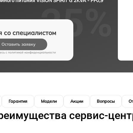
йного питания VISION SPIRIT G 2KVA - PF0,9
я со специалистом
Оставить заявку
есь c
политикой конфиденциальности
Гарантия
Модели
Акции
Вопросы
О
реимущества сервис-цент