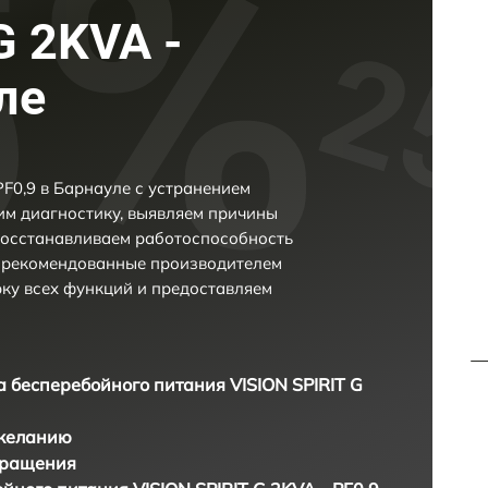
G 2KVA -
ле
PF0,9 в Барнауле с устранением
м диагностику, выявляем причины
восстанавливаем работоспособность
и рекомендованные производителем
рку всех функций и предоставляем
а бесперебойного питания VISION SPIRIT G
 желанию
бращения