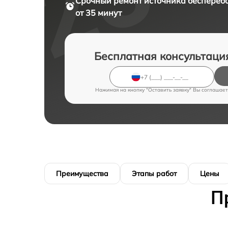
Срочный ремонт
источника бесперебо
от 35 минут
Бесплатная консультаци
Нажимая на кнопку "Оставить заявку" Вы соглашает
Преимущества
Этапы работ
Цены
П