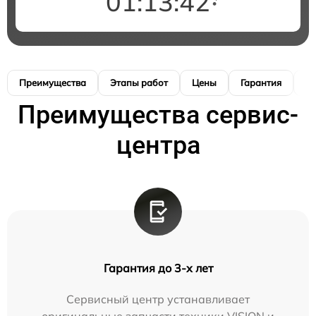
01:13:41
Преимущества
Этапы работ
Цены
Гарантия
М
Преимущества сервис-
центра
Гарантия до 3-х лет
Сервисный центр устанавливает
оригинальные запчасти техники VISION и