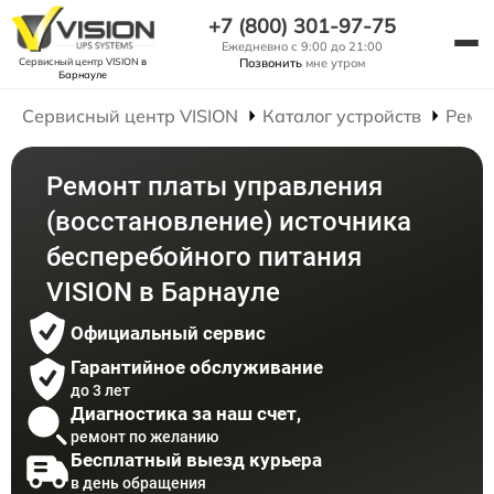
+7 (800) 301-97-75
Ежедневно с 9:00 до 21:00
Сервисный центр VISION
в
Позвонить
мне утром
Барнауле
Сервисный центр VISION
Каталог устройств
Ремо
Ремонт платы управления
(восстановление) источника
бесперебойного питания
VISION в Барнауле
Официальный сервис
Гарантийное обслуживание
до 3 лет
Диагностика за наш счет,
ремонт по желанию
Бесплатный выезд курьера
в день обращения