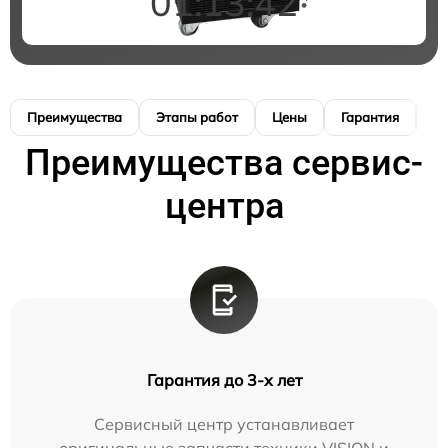
01:13:41
Преимущества
Этапы работ
Цены
Гарантия
М
Преимущества сервис-
центра
Гарантия до 3-х лет
Сервисный центр устанавливает
оригинальные запчасти техники VISION и