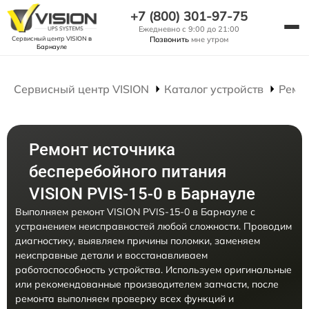
+7 (800) 301-97-75
Ежедневно с 9:00 до 21:00
Сервисный центр VISION
в
Позвонить
мне утром
Барнауле
Сервисный центр VISION
Каталог устройств
Ремо
Ремонт источника
бесперебойного питания
VISION PVIS-15-0 в Барнауле
Выполняем ремонт VISION PVIS-15-0 в Барнауле с
устранением неисправностей любой сложности. Проводим
диагностику, выявляем причины поломки, заменяем
неисправные детали и восстанавливаем
работоспособность устройства. Используем оригинальные
или рекомендованные производителем запчасти, после
ремонта выполняем проверку всех функций и