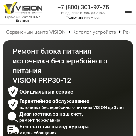
+7 (800) 301-97-75
Ежедневно с 9:00 до 21:00
Сервисный центр VISION
в
Позвонить
мне утром
Барнауле
Сервисный центр VISION
Каталог устройств
Ремо
Ремонт блока питания
источника бесперебойного
питания
VISION PRP30-12
Официальный сервис
Гарантийное обслуживание
источника бесперебойного питания VISION до 3 лет
Диагностика за наш счет,
ремонт по желанию
Бесплатный выезд курьера
в день обращения