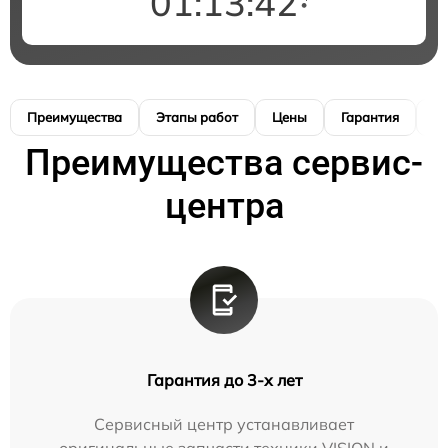
01:13:41
Преимущества
Этапы работ
Цены
Гарантия
М
Преимущества сервис-
центра
Гарантия до 3-х лет
Сервисный центр устанавливает
оригинальные запчасти техники VISION и