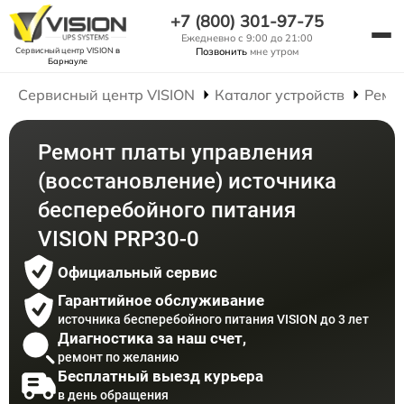
+7 (800) 301-97-75
Ежедневно с 9:00 до 21:00
Сервисный центр VISION
в
Позвонить
мне утром
Барнауле
Сервисный центр VISION
Каталог устройств
Ремо
Ремонт платы управления
(восстановление) источника
бесперебойного питания
VISION PRP30-0
Официальный сервис
Гарантийное обслуживание
источника бесперебойного питания VISION до 3 лет
Диагностика за наш счет,
ремонт по желанию
Бесплатный выезд курьера
в день обращения