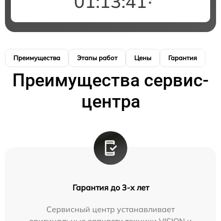
01:13:41
Преимущества
Этапы работ
Цены
Гарантия
М
Преимущества сервис-
центра
Гарантия до 3-х лет
Сервисный центр устанавливает
оригинальные запчасти техники VISION и