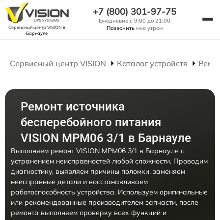
+7 (800) 301-97-75
Ежедневно с 9:00 до 21:00
Сервисный центр VISION
в
Позвонить
мне утром
Барнауле
Сервисный центр VISION
Каталог устройств
Ремо
Ремонт источника
бесперебойного питания
VISION MPM06 3/1 в Барнауле
Выполняем ремонт VISION MPM06 3/1 в Барнауле с
устранением неисправностей любой сложности. Проводим
диагностику, выявляем причины поломки, заменяем
неисправные детали и восстанавливаем
работоспособность устройства. Используем оригинальные
или рекомендованные производителем запчасти, после
ремонта выполняем проверку всех функций и