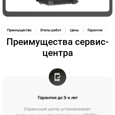
01:13:41
Преимущества
Этапы работ
Цены
Гарантия
М
Преимущества сервис-
центра
Гарантия до 3-х лет
Сервисный центр устанавливает
оригинальные запчасти техники VISION и