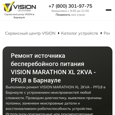
+7 (800) 301-97-75
Ежедневно с 9:00 до 21:00
Сервисный центр VISION
в
Позвонить
мне утром
Барнауле
Сервисный центр VISION
Каталог устройств
Ремо
Ремонт источника
бесперебойного питания
VISION MARATHON XL 2KVA -
PF0,8 в Барнауле
Выполняем ремонт VISION MARATHON XL 2KVA - PF0,8 в
Барнауле с устранением неисправностей любой
сложности. Проводим диагностику, выявляем причины
поломки, заменяем неисправные детали и
восстанавливаем работоспособность устройства.
Используем оригинальные или рекомендованные