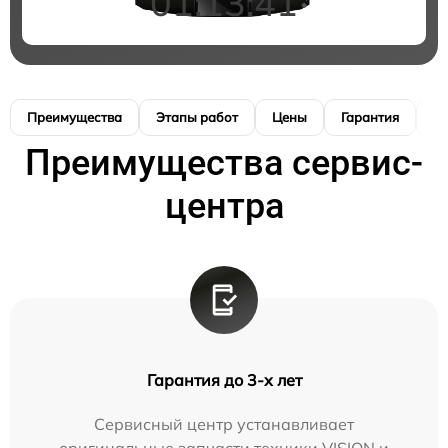
01:13:40
Преимущества
Этапы работ
Цены
Гарантия
М
Преимущества сервис-
центра
Гарантия до 3-х лет
Сервисный центр устанавливает
оригинальные запчасти техники VISION и