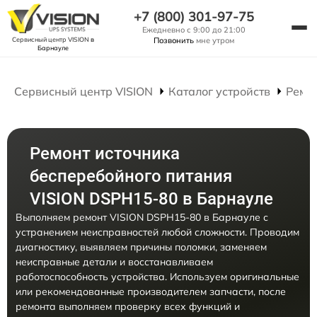
+7 (800) 301-97-75
Ежедневно с 9:00 до 21:00
Сервисный центр VISION
в
Позвонить
мне утром
Барнауле
Сервисный центр VISION
Каталог устройств
Ремо
Ремонт источника
бесперебойного питания
VISION DSPH15-80 в Барнауле
Выполняем ремонт VISION DSPH15-80 в Барнауле с
устранением неисправностей любой сложности. Проводим
диагностику, выявляем причины поломки, заменяем
неисправные детали и восстанавливаем
работоспособность устройства. Используем оригинальные
или рекомендованные производителем запчасти, после
ремонта выполняем проверку всех функций и