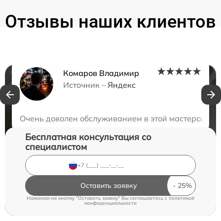
Отзывы наших клиентов
Комаров Владимир
Нужна консультация?
Источник –
Яндекс
Закажите бесплатную консультацию
Очень доволен обслуживанием в этой мастерской. 
Бесплатная консультация со
специалистом
Оставить заявку
Нажимая на кнопку "Оставить заявку" Вы соглашаетесь c
политикой
конфиденциальности